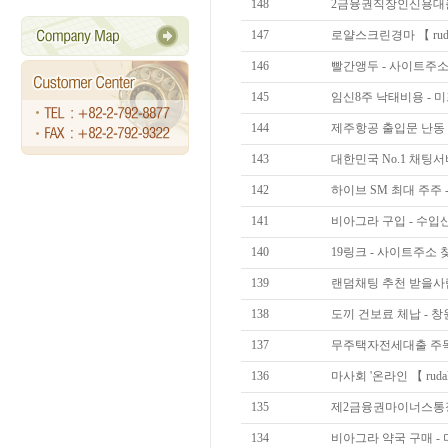
148
2금융권직장인신용대출
147
로얄스크린경마 【 ruda
146
빨간앵두 - 사이트주소 
145
임신8주 낙태비용 - 
144
제주항공 출입문 난동 -
143
대한민국 No.1 채팅서
142
하이브 SM 최대 주주 
141
비아그라 구입 - 수입
140
19링크 - 사이트주소 
139
랜덤채팅 추천 받을사람 이
138
도끼 건보료 체납 - 
137
무주택자전세대출 주목하
136
마사회 '온라인 【 ruda
135
제2금융권마이너스통장
134
비아그라 약국 구매 