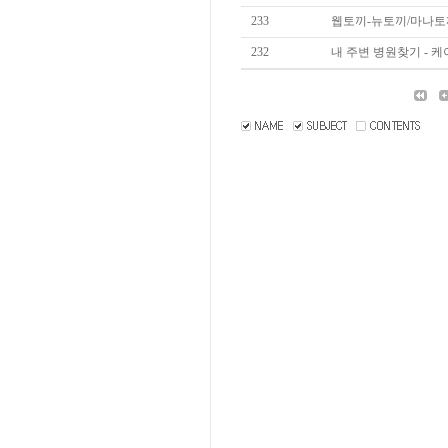
233
웹토끼-뉴토끼/마나토끼
232
내 주변 병원찾기 - 