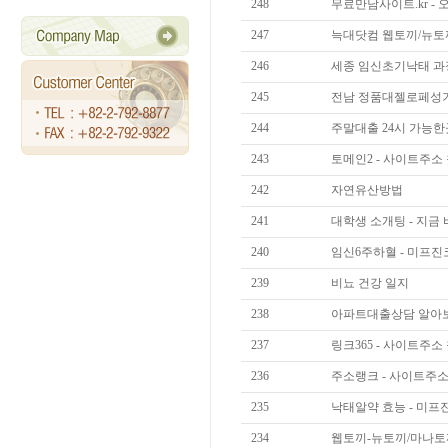
248
무료만남사이트.kr - 오­늘­
247
늑대닷컴 웹토끼/뉴토끼
246
세종 임신초기낙태 과정
245
전남 정품대젤로페성기확
244
주말대출 24시 가능한곳
243
토메인2 - 사이트주소 
242
자연유산방법
241
대학생 소개팅 - 지금 바로 
240
임신6주하혈 - 미프진코
239
비뇨 건강 일지
238
아파트대출상담 알아보자
237
링크365 - 사이트주소
236
주소랭크 - 사이트주소 
235
낙태알약 효능 - 미프진
234
웹토끼-뉴토끼/마나토끼