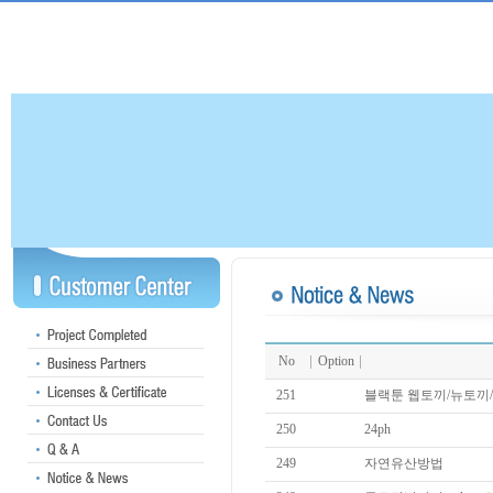
No
Option
251
블랙툰 웹토끼/뉴토끼/
250
24ph
249
자연유산방법