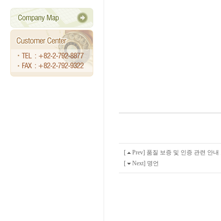
쌍
둥
이
태
아
보
험
-
쌍
둥
이
태
아
[
Prev]
품질 보증 및 인증 관련 안내
보
험
[
Next]
명언
KB
손
해
보
험
태